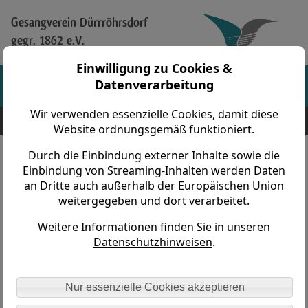
Gesangverein Dürrröhrsdorf
gegr. 1862 e.V.
Einwilligung zu Cookies &
Datenverarbeitung
Wir verwenden essenzielle Cookies, damit diese
Gesangverein Dürrröhrsdorf gegr. 1862 e.V. > Vereinsleben >
Jahreshauptversammlung > 2007
Website ordnungsgemäß funktioniert.
Durch die Einbindung externer Inhalte sowie die
Jahreshauptversammlung des
Einbindung von Streaming-Inhalten werden Daten
an Dritte auch außerhalb der Europäischen Union
Gesangvereins Dürrröhrsdorf gegr.
weitergegeben und dort verarbeitet.
1862 e.V.
Weitere Informationen finden Sie in unseren
Datenschutzhinweisen
.
Nur essenzielle Cookies akzeptieren