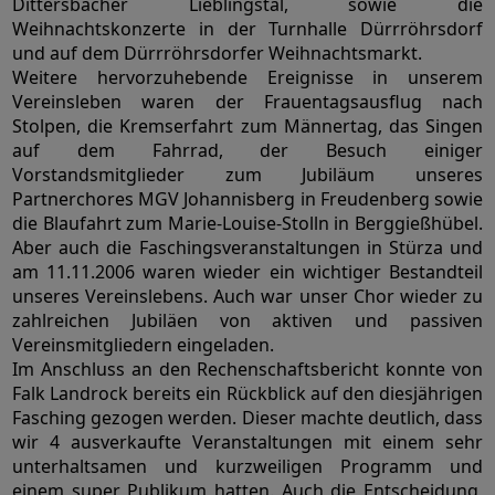
Dittersbacher Lieblingstal, sowie die
Weihnachtskonzerte in der Turnhalle Dürrröhrsdorf
und auf dem Dürrröhrsdorfer Weihnachtsmarkt.
Weitere hervorzuhebende Ereignisse in unserem
Vereinsleben waren der Frauentagsausflug nach
Stolpen, die Kremserfahrt zum Männertag, das Singen
auf dem Fahrrad, der Besuch einiger
Vorstandsmitglieder zum Jubiläum unseres
Partnerchores MGV Johannisberg in Freudenberg sowie
die Blaufahrt zum Marie-Louise-Stolln in Berggießhübel.
Aber auch die Faschingsveranstaltungen in Stürza und
am 11.11.2006 waren wieder ein wichtiger Bestandteil
unseres Vereinslebens. Auch war unser Chor wieder zu
zahlreichen Jubiläen von aktiven und passiven
Vereinsmitgliedern eingeladen.
Im Anschluss an den Rechenschaftsbericht konnte von
Falk Landrock bereits ein Rückblick auf den diesjährigen
Fasching gezogen werden. Dieser machte deutlich, dass
wir 4 ausverkaufte Veranstaltungen mit einem sehr
unterhaltsamen und kurzweiligen Programm und
einem super Publikum hatten. Auch die Entscheidung,