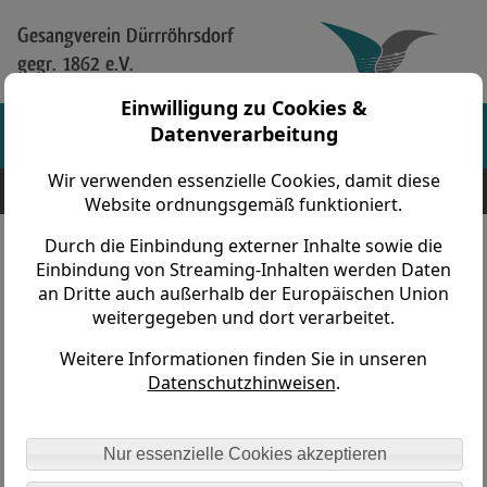
Gesangverein Dürrröhrsdorf
gegr. 1862 e.V.
Einwilligung zu Cookies &
Datenverarbeitung
Wir verwenden essenzielle Cookies, damit diese
Gesangverein Dürrröhrsdorf gegr. 1862 e.V. > Vereinsleben >
Jahreshauptversammlung > 2015
Website ordnungsgemäß funktioniert.
Durch die Einbindung externer Inhalte sowie die
Jahreshauptversammlung am
Einbindung von Streaming-Inhalten werden Daten
an Dritte auch außerhalb der Europäischen Union
31.01.2015 im Gasthaus
weitergegeben und dort verarbeitet.
Am Nachmittag waren alle aktiven Sängerinnen und
Weitere Informationen finden Sie in unseren
Sänger zusammengekommen, um das Jahr 2014
Datenschutzhinweisen
.
auszuwerten. Vieles haben wir im vergangenen Jahr
erreicht und wir können mit Freude sagen, dass unsere
Konzerte gelungene Auftritte waren.
Nur essenzielle Cookies akzeptieren
Das Jahr beginnt meistens mit der Faschingssaison, die