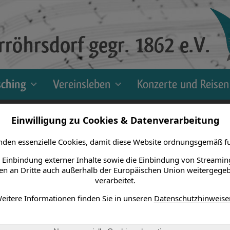
röhrsdorf gegr. 1862 e.V.
sching
Vereinsleben
Konzerte und Reisen
hing > 80er Jahre > 1986
Einwilligung zu Cookies & Datenverarbeitung
ilder
den essenzielle Cookies, damit diese Website ordnungsgemäß fu
 Einbindung externer Inhalte sowie die Einbindung von Streamin
n an Dritte auch außerhalb der Europäischen Union weitergege
verarbeitet.
eitere Informationen finden Sie in unseren
Datenschutzhinweise