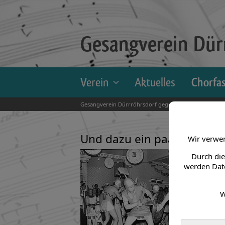
Gesangverein Dürr
Verein
Aktuelles
Chorfa
Gesangverein Dürrröhrsdorf gegr. 1862 e.V. > Chorfasc
Und dazu ein paar Archiv-B
Wir verwen
Durch die
werden Date
W