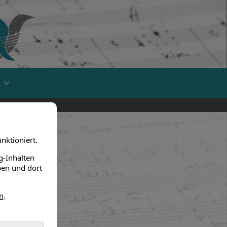
nktioniert.
g-Inhalten
ben und dort
n
.