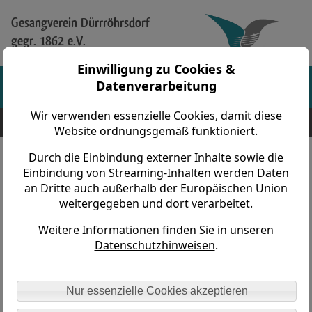
Gesangverein Dürrröhrsdorf
gegr. 1862 e.V.
Einwilligung zu Cookies &
Datenverarbeitung
Wir verwenden essenzielle Cookies, damit diese
Gesangverein Dürrröhrsdorf gegr. 1862 e.V. > Vereinsleben > Workshops > 2013
Holzhau
Website ordnungsgemäß funktioniert.
Durch die Einbindung externer Inhalte sowie die
Chor-Werkstatt-Wochenende in
Einbindung von Streaming-Inhalten werden Daten
an Dritte auch außerhalb der Europäischen Union
Holzhau 19.-21.04. 2013
weitergegeben und dort verarbeitet.
Weitere Informationen finden Sie in unseren
Datenschutzhinweisen
.
Nur essenzielle Cookies akzeptieren