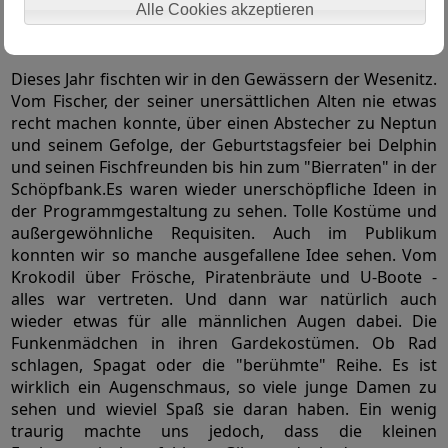
Alle Cookies akzeptieren
Stunden während den Veranstaltungen - alles schon
wieder vorbei. Schade!
Dieses Jahr fischten wir in den Gewässern der Wesenitz.
Vom Fischer, der seiner unersättlichen Alten nie etwas
recht machen konnte, über einen Abstecher zu Neptun
und seinem Gefolge, der Geburtstagsfeier bei Delphin
und seinen Fischfreunden bis hin zum "Bierraten" in der
Schöpfbank.Es waren wieder unerschöpfliche Ideen in
der Programmgestaltung zu sehen. Tolle Kostüme und
außergewöhnliche Requisiten. Auch im Publikum
konnten wir so manche ausgefallene Idee sehen. Vom
Krokodil über Frösche, Piratenbräute und U-Boote -
alles war vertreten. Und dann war natürlich auch
wieder etwas für alle männlichen Augen dabei. Die
Funkenmädchen in ihren Gardekostümen. Ob Rad
schlagen, Spagat oder die "berühmte" Reihe. Es ist
wirklich ein Augenschmaus, so viele junge Damen zu
sehen und wieviel Spaß sie daran haben. Ein wenig
traurig machte uns jedoch, dass die kleinen