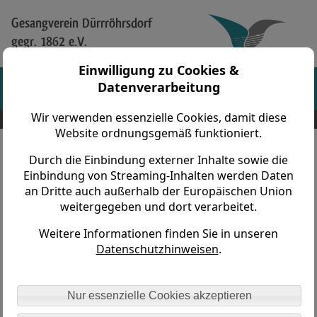
Gesangverein Dürrröhrsdorf
gegr. 1862 e.V.
Einwilligung zu Cookies &
Datenverarbeitung
Wir verwenden essenzielle Cookies, damit diese
Gesangverein Dürrröhrsdorf gegr. 1862 e.V. > Chorfasching > Ab 2010 > 2012
Website ordnungsgemäß funktioniert.
Durch die Einbindung externer Inhalte sowie die
Wasserspiele im Wesenitztal
Einbindung von Streaming-Inhalten werden Daten
an Dritte auch außerhalb der Europäischen Union
weitergegeben und dort verarbeitet.
Weitere Informationen finden Sie in unseren
Datenschutzhinweisen
.
Nur essenzielle Cookies akzeptieren
All die aufregende Vorbereitungszeit, die schönen