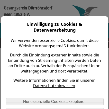
Gesangverein Dürrröhrsdorf
gegr. 1862 e.V.
Einwilligung zu Cookies &
Datenverarbeitung
Wir verwenden essenzielle Cookies, damit diese
Gesangverein Dürrröhrsdorf gegr. 1862 e.V. > Vereinsleben > Workshops > 2025 -
Holzhau
Website ordnungsgemäß funktioniert.
Durch die Einbindung externer Inhalte sowie die
Chor Workshop 04. - 06. April 2025
Einbindung von Streaming-Inhalten werden Daten
an Dritte auch außerhalb der Europäischen Union
weitergegeben und dort verarbeitet.
Weitere Informationen finden Sie in unseren
Datenschutzhinweisen
.
Nur essenzielle Cookies akzeptieren