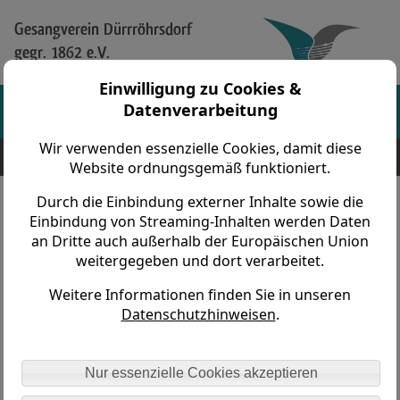
Gesangverein Dürrröhrsdorf
gegr. 1862 e.V.
Einwilligung zu Cookies &
Datenverarbeitung
Wir verwenden essenzielle Cookies, damit diese
Gesangverein Dürrröhrsdorf gegr. 1862 e.V. > Konzerte und Reisen > ab 2010 >
2018 - Weihnachtskonzert in der St. Marien Kirche
Website ordnungsgemäß funktioniert.
Durch die Einbindung externer Inhalte sowie die
Festliches Weihnachtskonzert am 16.
Einbindung von Streaming-Inhalten werden Daten
an Dritte auch außerhalb der Europäischen Union
Dezember in der St. Marienkirche
weitergegeben und dort verarbeitet.
Dresden-Cotta
Weitere Informationen finden Sie in unseren
Datenschutzhinweisen
.
Nur essenzielle Cookies akzeptieren