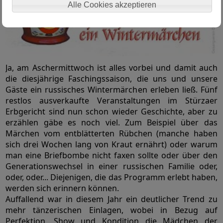
Alle Cookies akzeptieren
Ja, am Aschermittwoch ist alles vorbei und damit auch
die diesjährige Faschingssaison, die uns und unsere
Gäste ein russisches Wintermärchen erleben ließ. Fünf
restlos ausverkaufte Veranstaltungen im Stürzaer
Erbgericht sind nun schon wieder Geschichte, aber zu
erzählen gäbe es noch viel. Zum Beispiel über das
Märchen vom entblätterten Rübchen (manche haben
sich drei Wochen lang von Kraut ernährt) oder warum
man eine Briefbombe nicht faxen sollte oder über den
Generationswechsel in einer russischen Familie oder,
oder, oder... Diejenigen, die das Programm erlebt haben,
werden sich erinnern können.
Auffallend war in diesem Jahr ein deutlicher Trend zu
mehr tänzerischen Einlagen, wobei in Bezug auf
Perfektion, Show und Kondition die Mädchen der