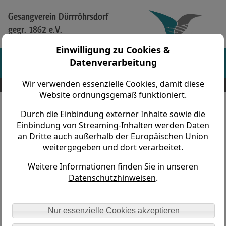
Gesangverein Dürrröhrsdorf
gegr. 1862 e.V.
Einwilligung zu Cookies &
Datenverarbeitung
Wir verwenden essenzielle Cookies, damit diese
Gesangverein Dürrröhrsdorf gegr. 1862 e.V. > Chorfasching > Ab 2000 > 2002
Website ordnungsgemäß funktioniert.
Durch die Einbindung externer Inhalte sowie die
Fünf tolle Nächte 2002
Einbindung von Streaming-Inhalten werden Daten
an Dritte auch außerhalb der Europäischen Union
weitergegeben und dort verarbeitet.
Weitere Informationen finden Sie in unseren
Datenschutzhinweisen
.
Nur essenzielle Cookies akzeptieren