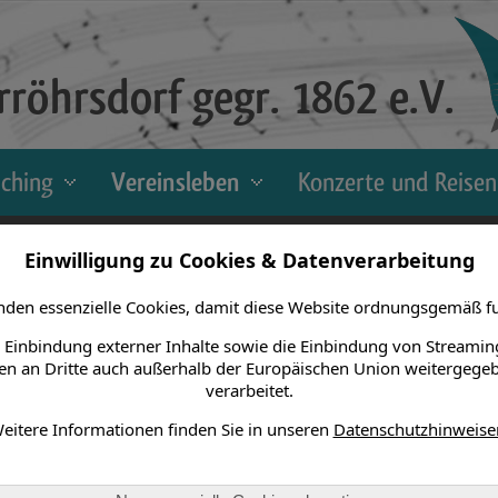
röhrsdorf gegr. 1862 e.V.
sching
Vereinsleben
Konzerte und Reisen
leben > Jahreshauptversammlung > 2005
Einwilligung zu Cookies & Datenverarbeitung
ersammlung etwas später statt als in den vergangenen Jahren 
den essenzielle Cookies, damit diese Website ordnungsgemäß fu
en Faschingsveranstaltungen mal etwas Luft zum verschnau
 Einbindung externer Inhalte sowie die Einbindung von Streamin
abschieden.
n an Dritte auch außerhalb der Europäischen Union weitergege
ereinszentrum mit der Zusammenkunft aller aktiven Sängeri
verarbeitet.
tehende Chorjahr.
ahr gehörten natürlich das Parksingen (welches uns lei
eitere Informationen finden Sie in unseren
Datenschutzhinweise
in der Turnhalle Dürrröhrsdorf aber auch Auftritte im Schl
leben waren zweifelsohne die Blaufahrt nach Berlin, wo wir die