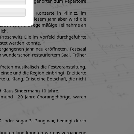
auf dem Fahrrad gehörten zum Repertoire
einhaltet u.a. Konzerte in Pillnitz, im
es Highlight in diesem Jahr aber wird die
atürlich auch die regelmäßige Teilnahme an
ich.
 Proschwitz Die im Vorfeld durchgeführte
astet werden konnte.
ergangenen Jahr neu eröffneten, Festsaal
en wunderschön restauriertem Saal. Früher
eten musikalisch die Festveranstaltung.
inde und die Region einbringt. Er zitierte
u. Klang. Er ist eine Botschaft, die nicht
d Klaus Sindermann 10 Jahre.
iegmund - 20 Jahre Chorangehörige, waren
 2. oder sogar 3. Gang war, bedingt durch
 Minuten lang konnten wir das vergangene