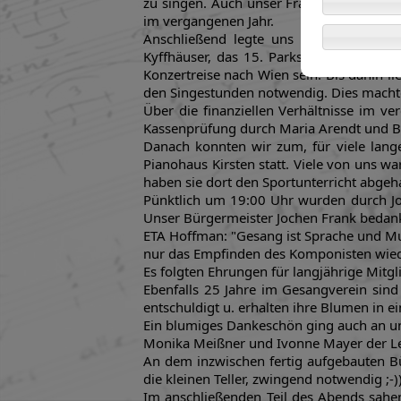
zu singen. Auch unser Frauentagsausflu
im vergangenen Jahr.
Anschließend legte uns unser Vorstands
Kyffhäuser, das 15. Parksingen sowie das
Konzertreise nach Wien sein. Bis dahin li
den Singestunden notwendig. Dies machte
Über die finanziellen Verhältnisse im v
Kassenprüfung durch Maria Arendt und Bea
Danach konnten wir zum, für viele lange
Pianohaus Kirsten statt. Viele von uns w
haben sie dort den Sportunterricht abgeha
Pünktlich um 19:00 Uhr wurden durch Jo
Unser Bürgermeister Jochen Frank bedankte
ETA Hoffman: "Gesang ist Sprache und Musi
nur das Empfinden des Komponisten wieder
Es folgten Ehrungen für langjährige Mitg
Ebenfalls 25 Jahre im Gesangverein sind
entschuldigt u. erhalten ihre Blumen in e
Ein blumiges Dankeschön ging auch an uns
Monika Meißner und Ivonne Mayer der Le
An dem inzwischen fertig aufgebauten Büf
die kleinen Teller, zwingend notwendig ;-))
Im anschließenden Teil des Abends sahen