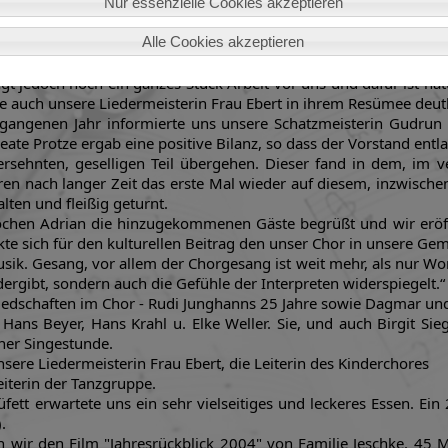
g nach Leipzig, die Wanderung zum Männertag und das Singen 
Nur essenzielle Cookies akzeptieren
Alle Cookies akzeptieren
vorsitzender Jochen Adrian den Arbeitsplan 2005 vor. Dieser b
 traditionelle Weihnachtskonzert in Dürrröhrsdorf. Ein absolut
egt jedoch noch ein ganzes Stück Arbeit vor uns und dafür ist n
 auch unsere Liedermeisterin Frau Ebert in ihrem Resümee deutl
ergangenen Jahr informierte uns unsere Schatzmeisterin Gudrun
te Protze ergab eine positive Bilanz, so dass der Vorstand entl
rsehnten, geselligen Teil übergehen. Dieser fand in dem, im v
aren nach langer Zeit das erste Mal wieder auf diesem, inzwisch
lten und fleißig geturnt.
chen Adrian die hinzugekommenen Gäste begrüßt und wir eröffn
 sich für den kulturellen Beitrag den unser Chor in unsere Geme
k. Gesang, vor allem der Chorgesang ist weit mehr, als nur Worte 
gibt, sondern auch die Gefühle der Interpreten widerspiegelt.“
liedschaften im Chor - Rudi Junghanns 25 Jahre sowie Dagmar un
 Hans Beyer, Hans Krahl u. Elke Weller. Sie, und auch Birgit S
iner Singestunde.
ere Liedermeisterin Frau Ebert, die Leiterin des Kinderchores
iterin der Tanzgruppe.
ett erwartete uns ein sehr vielseitiges und leckeres Essen. Ein
.
 wir den Film "Jahresrückblick 2004" von Familie Jeschke. 45