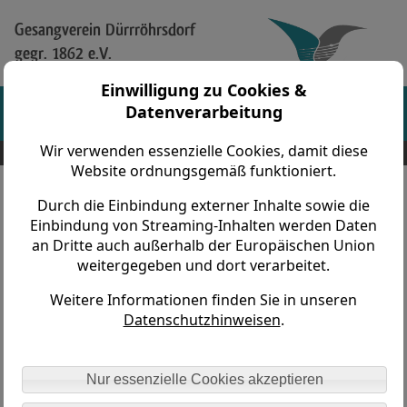
Gesangverein Dürrröhrsdorf
gegr. 1862 e.V.
Einwilligung zu Cookies &
Datenverarbeitung
Wir verwenden essenzielle Cookies, damit diese
Gesangverein Dürrröhrsdorf gegr. 1862 e.V. > Vereinsleben > Parksingen > 2009
Website ordnungsgemäß funktioniert.
Durch die Einbindung externer Inhalte sowie die
Parksingen 2009
Einbindung von Streaming-Inhalten werden Daten
an Dritte auch außerhalb der Europäischen Union
weitergegeben und dort verarbeitet.
Das diesjährige Parksingen fand traditionell am ersten
Wochenende im Juni, am 06.06.09 statt.
Weitere Informationen finden Sie in unseren
Datenschutzhinweisen
.
Die Tage vor dem Auftritt waren sehr sehr
wolkenverhangen und wir freuten uns schon, als am
Samstagfrüh der Himmel strahlte und die Sonne schien.
Nur essenzielle Cookies akzeptieren
Das hielt durch bis zum Ende der Probe. Und punkt