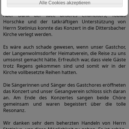
15.00 Uhr kam leider der Regen.
Alle Cookies akzeptieren
Aber Dank der Idee unseres Chorleiters, Tobias
Horschke und der tatkräftigen Unterstützung von
Herrn Stetinius konnte das Konzert in die Dittersbacher
Kirche verlegt werden.
Es wäre auch schade gewesen, wenn unser Gastchor,
der Langenwolmsdorfer Heimatverein, die Reise zu uns
umsonst gemacht hätte. Erfreulich war, dass viele Gäste
trotz Regens gekommen sind und somit wir in der
Kirche vollbesetzte Reihen hatten.
Die Sängerinnen und Sänger des Gastchores eröffneten
das Konzert und unser Gesangverein schloss sich daran
an. Am Ende des Konzertes sangen beide Chöre
gemeinsam und waren begeistert über die tolle
Resonanz.
Wir danken sehr dem beherzten Handeln von Herrn